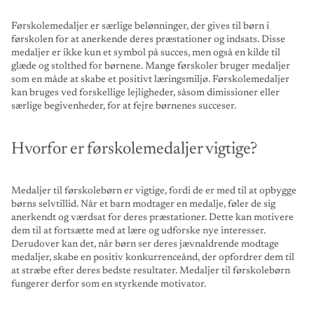
Førskolemedaljer er særlige belønninger, der gives til børn i
førskolen for at anerkende deres præstationer og indsats. Disse
medaljer er ikke kun et symbol på succes, men også en kilde til
glæde og stolthed for børnene. Mange førskoler bruger medaljer
som en måde at skabe et positivt læringsmiljø. Førskolemedaljer
kan bruges ved forskellige lejligheder, såsom dimissioner eller
særlige begivenheder, for at fejre børnenes succeser.
Hvorfor er førskolemedaljer vigtige?
Medaljer til førskolebørn er vigtige, fordi de er med til at opbygge
børns selvtillid. Når et barn modtager en medalje, føler de sig
anerkendt og værdsat for deres præstationer. Dette kan motivere
dem til at fortsætte med at lære og udforske nye interesser.
Derudover kan det, når børn ser deres jævnaldrende modtage
medaljer, skabe en positiv konkurrenceånd, der opfordrer dem til
at stræbe efter deres bedste resultater. Medaljer til førskolebørn
fungerer derfor som en styrkende motivator.