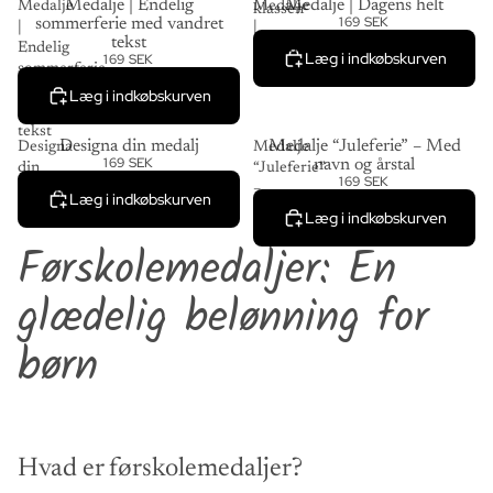
Medalje | Endelig
Medalje | Dagens helt
Medalje
Medalje
klassen
169 SEK
sommerferie med vandret
|
|
tekst
Endelig
Dagens
Læg i indkøbskurven
169 SEK
sommerferie
helt
med
Læg i indkøbskurven
vandret
tekst
Designa din medalj
Medalje “Juleferie” – Med
Designa
Medalje
169 SEK
navn og årstal
din
“Juleferie”
169 SEK
medalj
–
Læg i indkøbskurven
Med
Læg i indkøbskurven
navn
Førskolemedaljer: En
og
årstal
glædelig belønning for
børn
Hvad er førskolemedaljer?