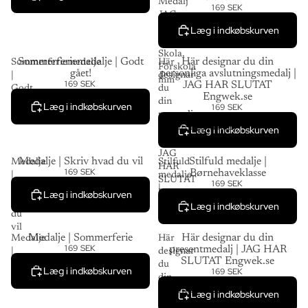
Medalj
169 SEK
JAG
HAR
Læg i indkøbskurven
KLARAT
Skola,
Sommerferiemedalje | Godt
Här designar du din
Sommerferiemedalje
Här
Förskola
gået!
personliga avslutningsmedalj |
|
designar
mm
169 SEK
JAG HAR SLUTAT
Godt
du
Engwek.se
gået!
din
Læg i indkøbskurven
169 SEK
personliga
avslutningsmedalj
Læg i indkøbskurven
|
JAG
Medalje | Skriv hvad du vil
Stilfuld medalje |
Medalje
Stilfuld
HAR
169 SEK
Børnehaveklasse
|
medalje
SLUTAT
169 SEK
Skriv
|
Læg i indkøbskurven
Engwek.se
hvad
Børnehaveklasse
Læg i indkøbskurven
du
vil
Medalje | Sommerferie
Här designar du din
Medalje
Här
169 SEK
presentmedalj | JAG HAR
|
designar
SLUTAT Engwek.se
Sommerferie
du
Læg i indkøbskurven
169 SEK
din
presentmedalj
Læg i indkøbskurven
|