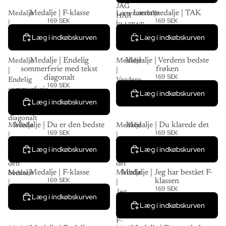
JAG
Medalje | F-klasse
Lærermedalje | TAK
Medalje
Lærermedalje
HAR
169 SEK
169 SEK
|
|
SLUTAT
F-
TAK
Engwek.se
Læg i indkøbskurven
Læg i indkøbskurven
klasse
Medalje | Endelig
Medalje | Verdens bedste
Medalje
Medalje
sommerferie med tekst
frøken
|
|
169 SEK
diagonalt
Endelig
Verdens
169 SEK
sommerferie
bedste
Læg i indkøbskurven
med
frøken
Læg i indkøbskurven
tekst
diagonalt
Medalje | Du er den bedste
Medalje | Du klarede det
Medalje
Medalje
169 SEK
169 SEK
|
|
Du
Du
Læg i indkøbskurven
Læg i indkøbskurven
er
klarede
den
det
Medalje | F-klasse
Medalje | Jeg har bestået F-
Medalje
Medalje
bedste
169 SEK
klassen
|
|
169 SEK
F-
Jeg
Læg i indkøbskurven
klasse
har
Læg i indkøbskurven
bestået
F-