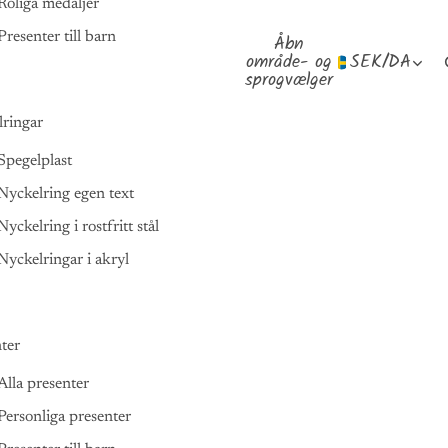
Roliga medaljer
Presenter till barn
Åbn
område- og
SEK
/
DA
sprogvælger
ringar
Spegelplast
Nyckelring egen text
Nyckelring i rostfritt stål
Nyckelringar i akryl
ter
Alla presenter
Personliga presenter