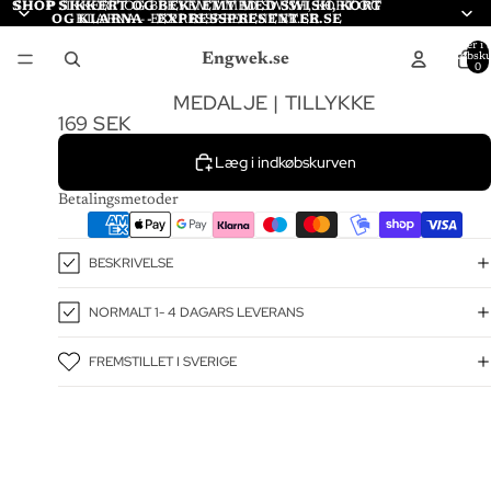
SHOP SIKKERT OG BEKVEMT MED SWISH, KORT
SHOP SIKKERT OG BEKVEMT MED SWISH, KORT OG
OG KLARNA - EXPRESSPRESENTER.SE
KLARNA - EXPRESSPRESENTER.SE
Varer i a
Engwek.se
indkøbsku
0
MEDALJE | TILLYKKE
169 SEK
Læg i indkøbskurven
Betalingsmetoder
BESKRIVELSE
NORMALT 1- 4 DAGARS LEVERANS
FREMSTILLET I SVERIGE