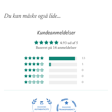
Du kan måske også lide...
Kundeanmeldelser
4.93 ud af 5
Baseret på 14 anmeldelser
13
1
0
0
0