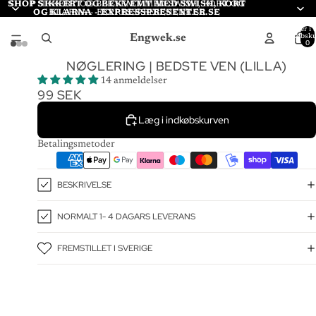
SHOP SIKKERT OG BEKVEMT MED SWISH, KORT
SHOP SIKKERT OG BEKVEMT MED SWISH, KORT OG
OG KLARNA - EXPRESSPRESENTER.SE
KLARNA - EXPRESSPRESENTER.SE
Varer i a
Engwek.se
indkøbsku
0
NØGLERING | BEDSTE VEN (LILLA)
14 anmeldelser
99 SEK
Læg i indkøbskurven
Betalingsmetoder
BESKRIVELSE
NORMALT 1- 4 DAGARS LEVERANS
FREMSTILLET I SVERIGE