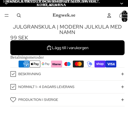
HANDLA TRYGGT OCH SMIDIGT MED, SWISH, KORT,
HANDLA TRYGGT OCH SMIDIGT MED, SWISH,
KORT, KLARNA
KLARNA
Totalt a
Engwek.se
artiklar
varukor
0
JULGRANSKULA | MODERN JULKULA MED
NAMN
99 SEK
Lägg till i varukorgen
Betalningsmetoder
BESKRIVNING
NORMALT 1- 4 DAGARS LEVERANS
PRODUKTION I SVERIGE