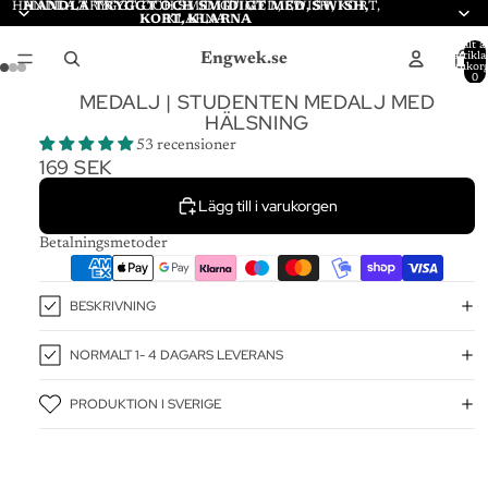
HANDLA TRYGGT OCH SMIDIGT MED, SWISH, KORT,
HANDLA TRYGGT OCH SMIDIGT MED, SWISH,
KORT, KLARNA
KLARNA
Totalt a
Engwek.se
artiklar
varukor
0
MEDALJ | STUDENTEN MEDALJ MED
HÄLSNING
53 recensioner
169 SEK
Lägg till i varukorgen
Betalningsmetoder
BESKRIVNING
NORMALT 1- 4 DAGARS LEVERANS
PRODUKTION I SVERIGE