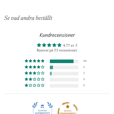
Se vad andra beställt
Kundrecensioner
4.77 av 5
Baserat på 53 recensioner
44
6
3
0
0