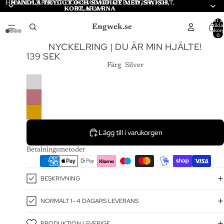
HANDLA TRYGGT OCH SMIDIGT MED, SWISH, KORT,
HANDLA TRYGGT OCH SMIDIGT MED, SWISH,
KORT, KLARNA
KLARNA
Totalt a
Engwek.se
artiklar
varukor
0
NYCKELRING | DU ÄR MIN HJÄLTE!
139 SEK
Färg
Silver
Lägg till i varukorgen
Betalningsmetoder
BESKRIVNING
NORMALT 1- 4 DAGARS LEVERANS
PRODUKTION I SVERIGE