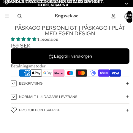
HANDLA TRYGGT OCH SMIDIGT MED, SWISH, KORT,
HANDLA TRYGGT OCH SMIDIGT MED, SWISH,
KORT, KLARNA
KLARNA
Totalt a
Engwek.se
artiklar
varukor
0
PÅSKÄGG PERSONLIGT | PÅSKÄGG I PLÅT
MED EGEN DESIGN
1 recension
169 SEK
Lägg till i varukorgen
Betalningsmetoder
BESKRIVNING
NORMALT 1- 4 DAGARS LEVERANS
PRODUKTION I SVERIGE