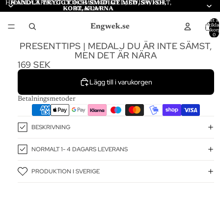
HANDLA TRYGGT OCH SMIDIGT MED, SWISH, KORT,
HANDLA TRYGGT OCH SMIDIGT MED, SWISH,
KORT, KLARNA
KLARNA
Totalt a
Engwek.se
artiklar
varukor
0
PRESENTTIPS | MEDALJ DU ÄR INTE SÄMST,
MEN DET ÄR NÄRA
169 SEK
Lägg till i varukorgen
Betalningsmetoder
BESKRIVNING
NORMALT 1- 4 DAGARS LEVERANS
PRODUKTION I SVERIGE