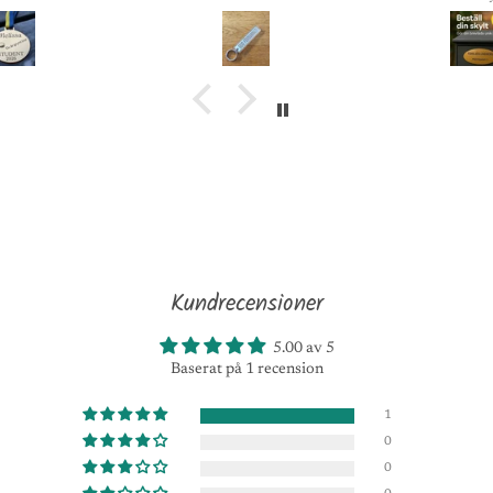
Kundrecensioner
5.00 av 5
Baserat på 1 recension
1
0
0