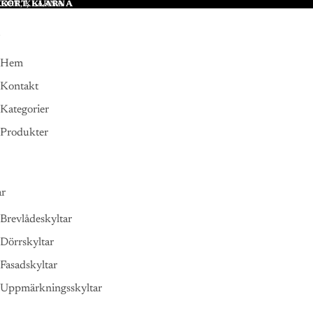
 KORT, KLARNA
KORT, KLARNA
Hem
Kontakt
Kategorier
Produkter
ar
Brevlådeskyltar
Dörrskyltar
Fasadskyltar
Uppmärkningsskyltar