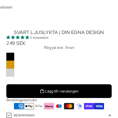
ationer
SVART LJUSLYKTA | DIN EGNA DESIGN
1 recension
249 SEK
Färg på text
Svart
Lägg till i varukorgen
Betalningsmetoder
BESKRIVNING