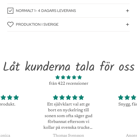
NORMALT 1- 4 DAGARS LEVERANS
PRODUKTION I SVERIGE
Låt kunderna tala för oss
från 422 recensioner
Ett självklart val att ge
Snygg, fäste bra
jag ä
bort en nyckelring till
onen som ofta säger gud
förbannat eftersom vi
llar på svenska truckers
och Simon är en favorit.
Thomas Svensson
Anonym
S