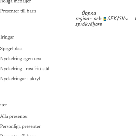
Roliga medaljer
Presenter till barn
Öppna
region- och
SEK
/
SV
språkväljare
lringar
Spegelplast
Nyckelring egen text
Nyckelring i rostfritt stål
Nyckelringar i akryl
nter
Alla presenter
Personliga presenter