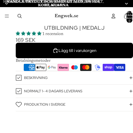
HANDLA TRYGGT OCH SMIDIGT MED, SWISH, KORT,
HANDLA TRYGGT OCH SMIDIGT MED, SWISH,
KORT, KLARNA
KLARNA
Totalt a
Engwek.se
artiklar
varukor
0
UTBILDNING | MEDALJ
1 recension
169 SEK
Lägg till i varukorgen
Betalningsmetoder
BESKRIVNING
NORMALT 1- 4 DAGARS LEVERANS
PRODUKTION I SVERIGE