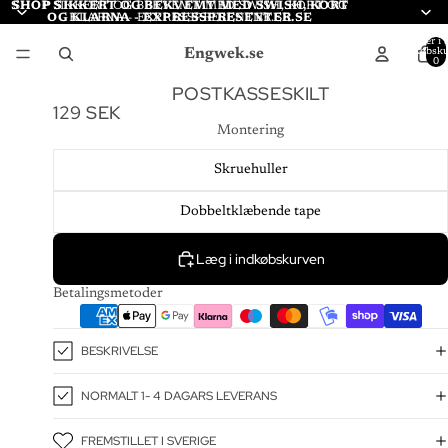
SHOP SIKKERT OG BEKVEMT MED SWISH, KORT
SHOP SIKKERT OG BEKVEMT MED SWISH, KORT OG
OG KLARNA - EXPRESSPRESENTER.SE
KLARNA - EXPRESSPRESENTER.SE
Varer i a
Engwek.se
indkøbsku
0
POSTKASSESKILT
129 SEK
Montering
Skruehuller
Dobbeltklæbende tape
Læg i indkøbskurven
Betalingsmetoder
BESKRIVELSE
NORMALT 1- 4 DAGARS LEVERANS
FREMSTILLET I SVERIGE