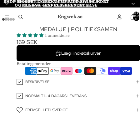
SHOP SIKKERT OG BEKVEMT MED SWISH, KORT
SHOP SIKKERT OG BEKVEMT MED SWISH, KORT OG
OG KLARNA - EXPRESSPRESENTER.SE
KLARNA - EXPRESSPRESENTER.SE
Varer i a
Engwek.se
indkøbsku
0
MEDALJE | POLITIEKSAMEN
1 anmeldelse
169 SEK
Læg i indkøbskurven
Betalingsmetoder
BESKRIVELSE
NORMALT 1- 4 DAGARS LEVERANS
FREMSTILLET I SVERIGE