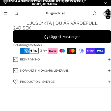
HANDLA TRYGGT OCH SMIDIGT MED, SWISH, KORT,
HANDLA TRYGGT OCH SMIDIGT MED, SWISH,
KORT, KLARNA
KLARNA
Totalt a
Engwek.se
artiklar
varukor
0
LJUSLYKTA | DU ÄR VÄRDEFULL
249 SEK
Lägg till i varukorgen
Betalningsmetoder
BESKRIVNING
NORMALT 1- 4 DAGARS LEVERANS
PRODUKTION I SVERIGE